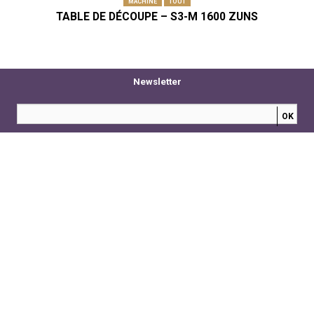
MACHINE
TOUT
TABLE DE DÉCOUPE – S3-M 1600 ZUNS
Newsletter
Imprimerie Serge Marcoux
Z.A. La Fontaine du Loup
43240 ST JUST MALMONT
Tél : 04 77 35 92 92
contact@serge-marcoux.fr